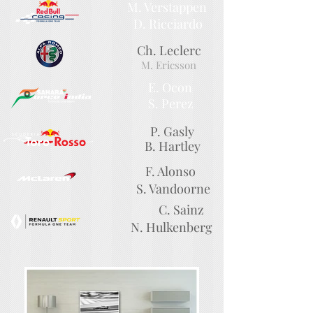
M. Verstappen
D. Ricciardo
Ch. Leclerc
M. Ericsson
E. Ocon
S. Perez
P. Gasly
B. Hartley
F. Alonso
S. Vandoorne
C. Sainz
N. Hulkenberg