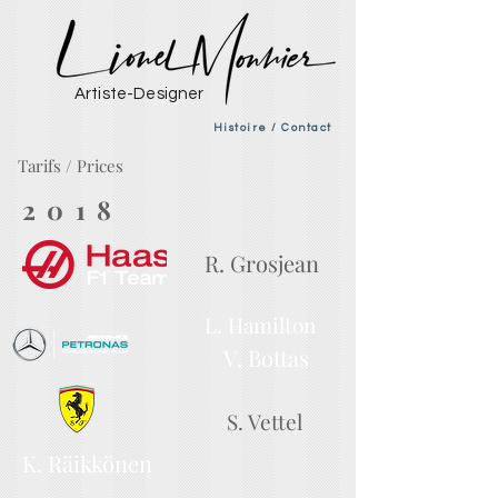
Artiste-Designer
Histoire / Contact
Tarifs / Prices
2018
R. Grosjean
L. Hamilton
V. Bottas
S. Vettel
K. Räikkönen